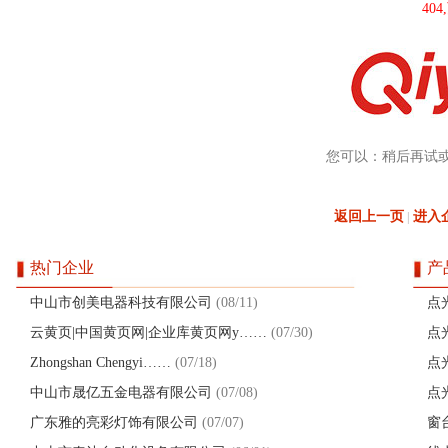
40
您可以：稍后再试
返回上一页
进入
|
热门企业
产
中山市创美电器科技有限公司
(08/11)
点
云黄页|中国黄页网|企业库黄页网y……
(07/30)
点
Zhongshan Chengyi……
(07/18)
点
中山市晟亿五金电器有限公司
(07/08)
点
广东雅的亮彩灯饰有限公司
(07/07)
窗