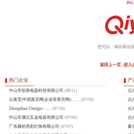
40
您可以：稍后再试
返回上一页
进入
|
热门企业
产
中山市创美电器科技有限公司
(08/11)
点
云黄页|中国黄页网|企业库黄页网y……
(07/30)
点
Zhongshan Chengyi……
(07/18)
点
中山市晟亿五金电器有限公司
(07/08)
点
广东雅的亮彩灯饰有限公司
(07/07)
窗