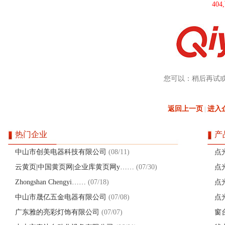
40
您可以：稍后再试
返回上一页
进入
|
热门企业
产
中山市创美电器科技有限公司
(08/11)
点
云黄页|中国黄页网|企业库黄页网y……
(07/30)
点
Zhongshan Chengyi……
(07/18)
点
中山市晟亿五金电器有限公司
(07/08)
点
广东雅的亮彩灯饰有限公司
(07/07)
窗